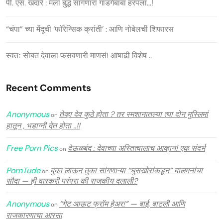
पी. एस. खंदारे : मला बुद्ध सांगणारा गाडगेबाबा हरपला…!
“चंपा” च्या मेंदूची ‘फॉरेन्सिक क्रांती’ : आणि नोबेलची शिफारस
स्वतः सोबत देवाला फसवणारी माणसं! आषाढी विशेष ..
Recent Comments
Anonymous
तेव्हा देव कुठे होता ? तर स्मशानातल्या त्या दोन मुस्लिमां
on
हातून , भडाग्नी देत होता ..!!
Free Porn Pics
देऊळबंद : देवाच्या अस्तित्वालाच आव्हान! एक संदर्भ
on
PornTude
बुका लाऊन तुका सांगणाऱ्या “घुसखोरांकडून” बालमनांचा
on
सौदा — ही वारकरी परंपरा की राजकीय दलाली?
Anonymous
“गेट आऊट फ्रॉम हेअर!” — बाई, बाटली आणि
on
राजकारणाचा आरसा