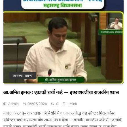
कामाच्या-बातम्या
आ.अमित झनक : एकाकी चर्चा नव्हे — इच्छाशक्तीचा राजकीय श्वास
Admin
04/03/2026
0
1 Mins
मागील आठवड्यात रक्तदान शिबिरानिमित्त एका प्रसिद्ध तज्ञ डॉक्टर मित्रांसोबत
सविस्तर चर्चा करण्याचा योग आला. विषय होता — ग्रामीण भागातील कर्करोग रुग्णांची
वाढती संख्या, उपचारांची अपुरी उपलब्धता आणि त्यावर उपाय म्हणून उभारता येऊ