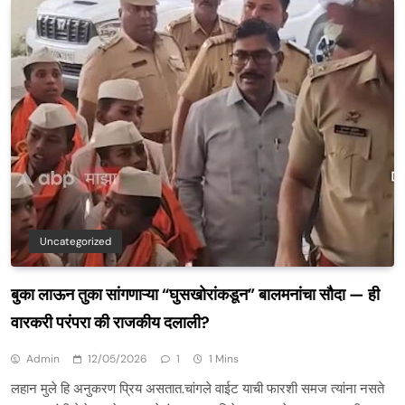
Uncategorized
बुका लाऊन तुका सांगणाऱ्या “घुसखोरांकडून” बालमनांचा सौदा — ही
वारकरी परंपरा की राजकीय दलाली?
Admin
12/05/2026
1
1 Mins
लहान मुले हि अनुकरण प्रिय असतात.चांगले वाईट याची फारशी समज त्यांना नसते