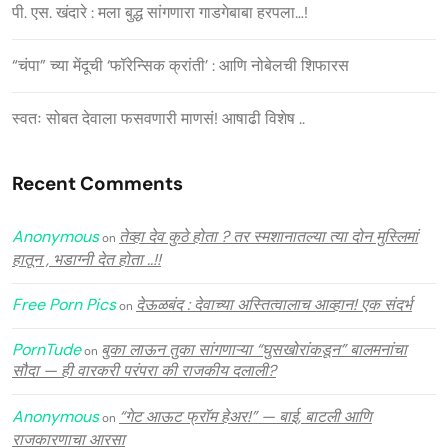
पी. एस. खंदारे : मला बुद्ध सांगणारा गाडगेबाबा हरपला…!
“चंपा” च्या मेंदूची ‘फॉरेन्सिक क्रांती’ : आणि नोबेलची शिफारस
स्वतः सोबत देवाला फसवणारी माणसं! आषाढी विशेष ..
Recent Comments
Anonymous
तेव्हा देव कुठे होता ? तर स्मशानातल्या त्या दोन मुस्लिमां
on
हातून , भडाग्नी देत होता ..!!
Free Porn Pics
देऊळबंद : देवाच्या अस्तित्वालाच आव्हान! एक संदर्भ
on
PornTude
बुका लाऊन तुका सांगणाऱ्या “घुसखोरांकडून” बालमनांचा
on
सौदा — ही वारकरी परंपरा की राजकीय दलाली?
Anonymous
“गेट आऊट फ्रॉम हेअर!” — बाई, बाटली आणि
on
राजकारणाचा आरसा